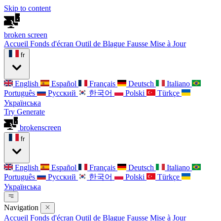
Skip to content
broken
screen
Accueil
Fonds d'écran
Outil de Blague
Fausse Mise à Jour
fr
English
Español
Français
Deutsch
Italiano
Português
Русский
한국어
Polski
Türkçe
Українська
Try Generate
broken
screen
fr
English
Español
Français
Deutsch
Italiano
Português
Русский
한국어
Polski
Türkçe
Українська
Navigation
Accueil
Fonds d'écran
Outil de Blague
Fausse Mise à Jour