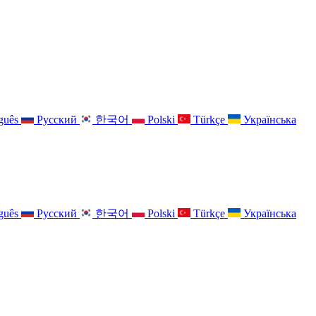
guês
Русский
한국어
Polski
Türkçe
Українська
guês
Русский
한국어
Polski
Türkçe
Українська