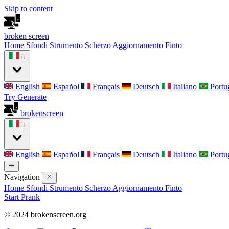
Skip to content
broken
screen
Home
Sfondi
Strumento Scherzo
Aggiornamento Finto
it
English
Español
Français
Deutsch
Italiano
Portu
Try Generate
broken
screen
it
English
Español
Français
Deutsch
Italiano
Portu
Navigation
Home
Sfondi
Strumento Scherzo
Aggiornamento Finto
Start Prank
© 2024 brokenscreen.org