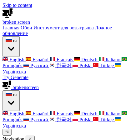
Skip to content
broken
screen
Главная
Обои
Инструмент для розыгрыша
Ложное
обновление
ru
English
Español
Français
Deutsch
Italiano
Português
Русский
한국어
Polski
Türkçe
Українська
Try Generate
broken
screen
ru
English
Español
Français
Deutsch
Italiano
Português
Русский
한국어
Polski
Türkçe
Українська
Navigation