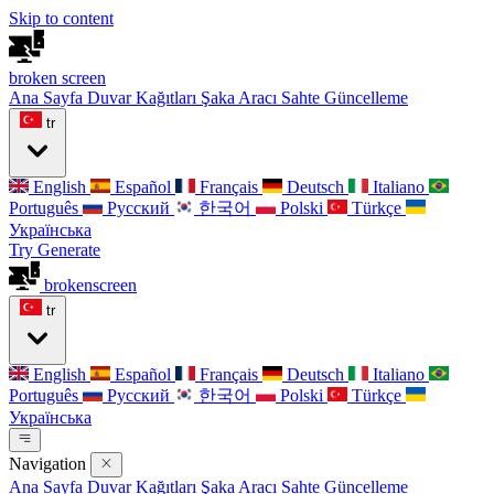
Skip to content
broken
screen
Ana Sayfa
Duvar Kağıtları
Şaka Aracı
Sahte Güncelleme
tr
English
Español
Français
Deutsch
Italiano
Português
Русский
한국어
Polski
Türkçe
Українська
Try Generate
broken
screen
tr
English
Español
Français
Deutsch
Italiano
Português
Русский
한국어
Polski
Türkçe
Українська
Navigation
Ana Sayfa
Duvar Kağıtları
Şaka Aracı
Sahte Güncelleme