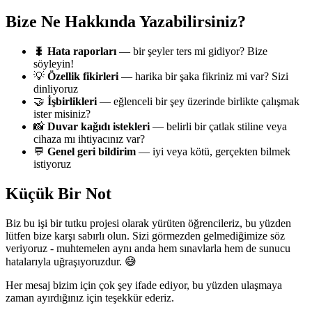
Bize Ne Hakkında Yazabilirsiniz?
🐛
Hata raporları
— bir şeyler ters mi gidiyor? Bize
söyleyin!
💡
Özellik fikirleri
— harika bir şaka fikriniz mi var? Sizi
dinliyoruz
🤝
İşbirlikleri
— eğlenceli bir şey üzerinde birlikte çalışmak
ister misiniz?
📸
Duvar kağıdı istekleri
— belirli bir çatlak stiline veya
cihaza mı ihtiyacınız var?
💬
Genel geri bildirim
— iyi veya kötü, gerçekten bilmek
istiyoruz
Küçük Bir Not
Biz bu işi bir tutku projesi olarak yürüten öğrencileriz, bu yüzden
lütfen bize karşı sabırlı olun. Sizi görmezden gelmediğimize söz
veriyoruz - muhtemelen aynı anda hem sınavlarla hem de sunucu
hatalarıyla uğraşıyoruzdur. 😅
Her mesaj bizim için çok şey ifade ediyor, bu yüzden ulaşmaya
zaman ayırdığınız için teşekkür ederiz.