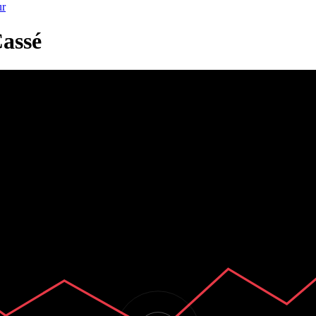
ur
Cassé