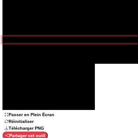
Prêt à créer votre
Écran cassé personnalisé ?
Choisissez votre style dans la barre latérale, puis appuyez n'importe où
Cliquez n'importe où pour commencer
3 styles de fissures
3 niveaux d'intensité
Exportation PNG
Passer en Plein Écran
Réinitialiser
Télécharger PNG
Partager cet outil