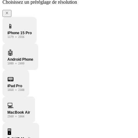
Choisissez un préréglage de résolution
📱
iPhone 15 Pro
1179 × 2556
🤖
Android Phone
1080 × 2400
📟
iPad Pro
1668 × 2388
💻
MacBook Air
2560 × 1664
🖥️