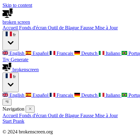
Skip to content
broken
screen
Accueil
Fonds d'écran
Outil de Blague
Fausse Mise à Jour
fr
English
Español
Français
Deutsch
Italiano
Portu
Try Generate
broken
screen
fr
English
Español
Français
Deutsch
Italiano
Portu
Navigation
Accueil
Fonds d'écran
Outil de Blague
Fausse Mise à Jour
Start Prank
© 2024 brokenscreen.org