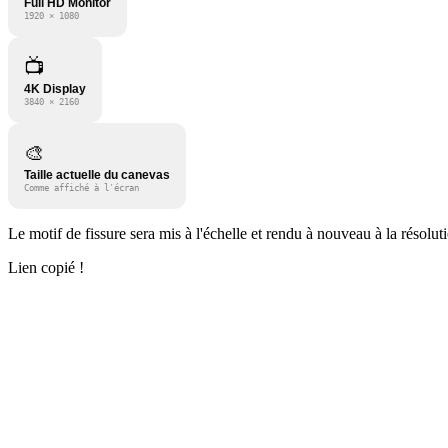
Full HD Monitor
1920 × 1080
📺
4K Display
3840 × 2160
🎨
Taille actuelle du canevas
Comme affiché à l'écran
Le motif de fissure sera mis à l'échelle et rendu à nouveau à la résolut
Lien copié !