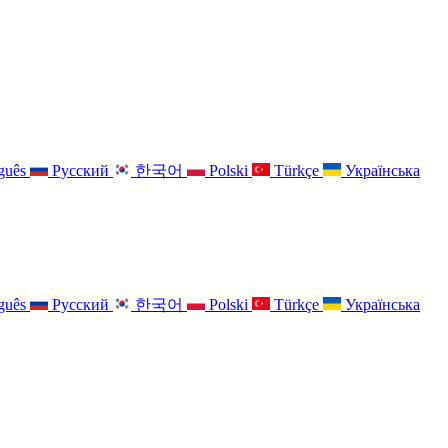
guês
Русский
한국어
Polski
Türkçe
Українська
guês
Русский
한국어
Polski
Türkçe
Українська