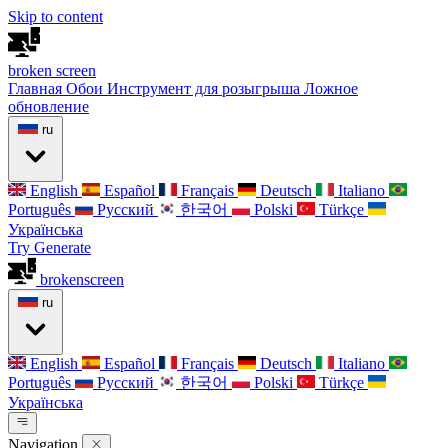
Skip to content
broken
screen
Главная
Обои
Инструмент для розыгрыша
Ложное
обновление
ru
English
Español
Français
Deutsch
Italiano
Português
Русский
한국어
Polski
Türkçe
Українська
Try Generate
broken
screen
ru
English
Español
Français
Deutsch
Italiano
Português
Русский
한국어
Polski
Türkçe
Українська
Navigation