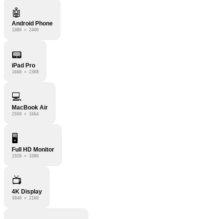
🤖
Android Phone
1080 × 2400
📟
iPad Pro
1668 × 2388
💻
MacBook Air
2560 × 1664
🖥️
Full HD Monitor
1920 × 1080
📺
4K Display
3840 × 2160