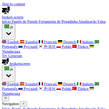
Skip to content
broken
screen
Início
Papéis de Parede
Ferramenta de Pegadinha
Atualização Falsa
pt
English
Español
Français
Deutsch
Italiano
Português
Русский
한국어
Polski
Türkçe
Українська
Try Generate
broken
screen
pt
English
Español
Français
Deutsch
Italiano
Português
Русский
한국어
Polski
Türkçe
Українська
Navigation
Início
Papéis de Parede
Ferramenta de Pegadinha
Atualização Falsa