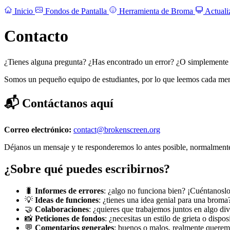
Inicio
Fondos de Pantalla
Herramienta de Broma
Actuali
Contacto
¿Tienes alguna pregunta? ¿Has encontrado un error? ¿O simplemente q
Somos un pequeño equipo de estudiantes, por lo que leemos cada mensaj
📬 Contáctanos aquí
Correo electrónico:
contact@brokenscreen.org
Déjanos un mensaje y te responderemos lo antes posible, normalment
¿Sobre qué puedes escribirnos?
🐛
Informes de errores
: ¿algo no funciona bien? ¡Cuéntanoslo
💡
Ideas de funciones
: ¿tienes una idea genial para una brom
🤝
Colaboraciones
: ¿quieres que trabajemos juntos en algo div
📸
Peticiones de fondos
: ¿necesitas un estilo de grieta o dispos
💬
Comentarios generales
: buenos o malos, realmente querem