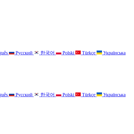
guês
Русский
한국어
Polski
Türkçe
Українська
guês
Русский
한국어
Polski
Türkçe
Українська