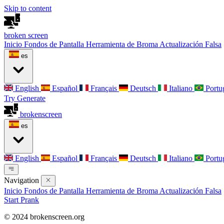
Skip to content
broken
screen
Inicio
Fondos de Pantalla
Herramienta de Broma
Actualización Falsa
es
English
Español
Français
Deutsch
Italiano
Portu
Try Generate
broken
screen
es
English
Español
Français
Deutsch
Italiano
Portu
Navigation
Inicio
Fondos de Pantalla
Herramienta de Broma
Actualización Falsa
Start Prank
© 2024 brokenscreen.org