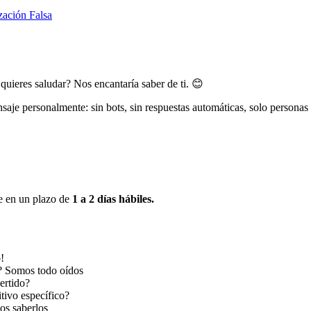
zación Falsa
uieres saludar? Nos encantaría saber de ti. 😊
e personalmente: sin bots, sin respuestas automáticas, solo personas r
e en un plazo de
1 a 2 días hábiles.
!
a? Somos todo oídos
ertido?
itivo específico?
os saberlos