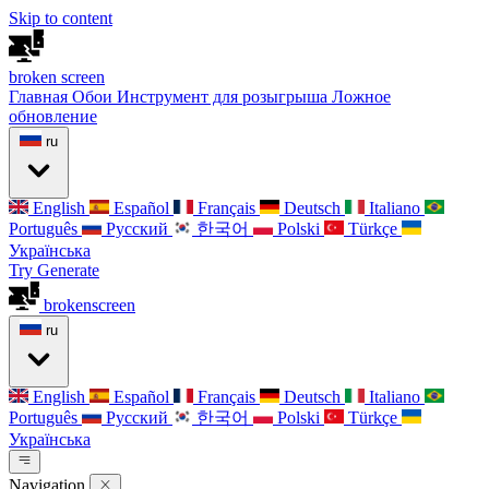
Skip to content
broken
screen
Главная
Обои
Инструмент для розыгрыша
Ложное
обновление
ru
English
Español
Français
Deutsch
Italiano
Português
Русский
한국어
Polski
Türkçe
Українська
Try Generate
broken
screen
ru
English
Español
Français
Deutsch
Italiano
Português
Русский
한국어
Polski
Türkçe
Українська
Navigation