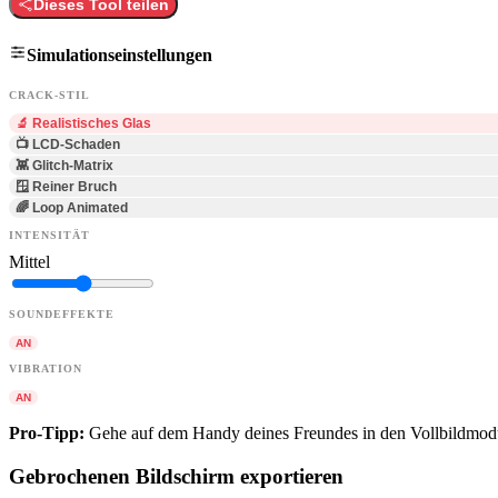
Dieses Tool teilen
Simulationseinstellungen
CRACK-STIL
🔬 Realistisches Glas
📺 LCD-Schaden
👾 Glitch-Matrix
🪟 Reiner Bruch
🌈 Loop Animated
INTENSITÄT
Mittel
SOUNDEFFEKTE
AN
VIBRATION
AN
Pro-Tipp:
Gehe auf dem Handy deines Freundes in den Vollbildmodu
Gebrochenen Bildschirm exportieren