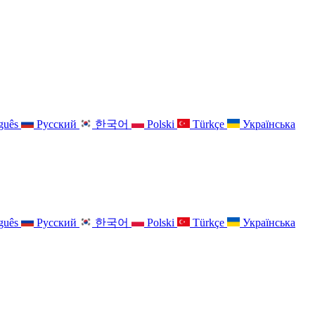
guês
Русский
한국어
Polski
Türkçe
Українська
guês
Русский
한국어
Polski
Türkçe
Українська