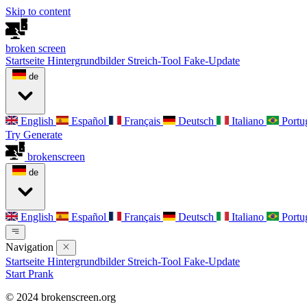
Skip to content
broken
screen
Startseite
Hintergrundbilder
Streich-Tool
Fake-Update
de
English
Español
Français
Deutsch
Italiano
Portu
Try Generate
broken
screen
de
English
Español
Français
Deutsch
Italiano
Portu
Navigation
Startseite
Hintergrundbilder
Streich-Tool
Fake-Update
Start Prank
© 2024 brokenscreen.org