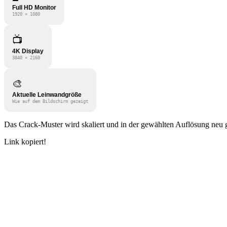
Full HD Monitor
1920 × 1080
📺
4K Display
3840 × 2160
🎨
Aktuelle Leinwandgröße
Wie auf dem Bildschirm gezeigt
Das Crack-Muster wird skaliert und in der gewählten Auflösung neu g
Link kopiert!