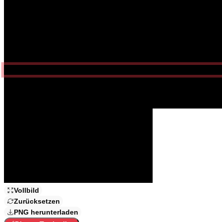
Bereit, deinen eigenen
gebrochenen Bildschirm zu erstellen?
Wähle deinen Stil in der Seitenleiste und tippe dann irgendwo hierhin
Klicke irgendwohin, um zu starten
3 Crack-Stile
3 Intensitätsstufen
PNG-Export
Vollbild
Zurücksetzen
PNG herunterladen