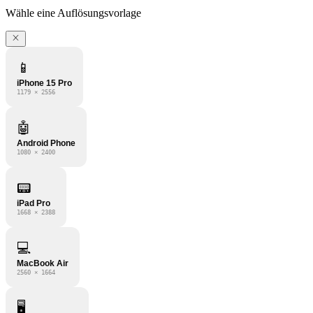
Wähle eine Auflösungsvorlage
📱
iPhone 15 Pro
1179 × 2556
🤖
Android Phone
1080 × 2400
📟
iPad Pro
1668 × 2388
💻
MacBook Air
2560 × 1664
🖥️