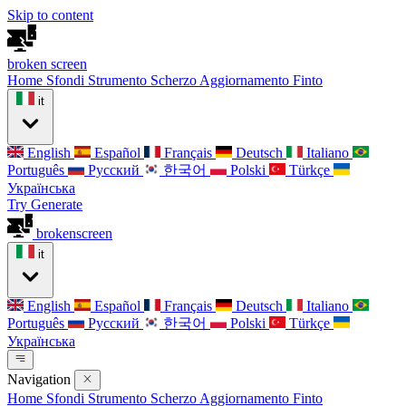
Skip to content
broken
screen
Home
Sfondi
Strumento Scherzo
Aggiornamento Finto
it
English
Español
Français
Deutsch
Italiano
Português
Русский
한국어
Polski
Türkçe
Українська
Try Generate
broken
screen
it
English
Español
Français
Deutsch
Italiano
Português
Русский
한국어
Polski
Türkçe
Українська
Navigation
Home
Sfondi
Strumento Scherzo
Aggiornamento Finto