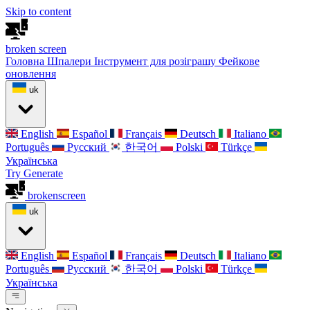
Skip to content
broken
screen
Головна
Шпалери
Інструмент для розіграшу
Фейкове
оновлення
uk
English
Español
Français
Deutsch
Italiano
Português
Русский
한국어
Polski
Türkçe
Українська
Try Generate
broken
screen
uk
English
Español
Français
Deutsch
Italiano
Português
Русский
한국어
Polski
Türkçe
Українська