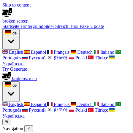
Skip to content
broken
screen
Startseite
Hintergrundbilder
Streich-Tool
Fake-Update
de
English
Español
Français
Deutsch
Italiano
Português
Русский
한국어
Polski
Türkçe
Українська
Try Generate
broken
screen
de
English
Español
Français
Deutsch
Italiano
Português
Русский
한국어
Polski
Türkçe
Українська
Navigation