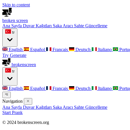
Skip to content
broken
screen
Ana Sayfa
Duvar Kağıtları
Şaka Aracı
Sahte Güncelleme
tr
English
Español
Français
Deutsch
Italiano
Portu
Try Generate
broken
screen
tr
English
Español
Français
Deutsch
Italiano
Portu
Navigation
Ana Sayfa
Duvar Kağıtları
Şaka Aracı
Sahte Güncelleme
Start Prank
© 2024 brokenscreen.org