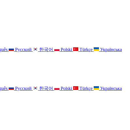
guês
Русский
한국어
Polski
Türkçe
Українська
guês
Русский
한국어
Polski
Türkçe
Українська