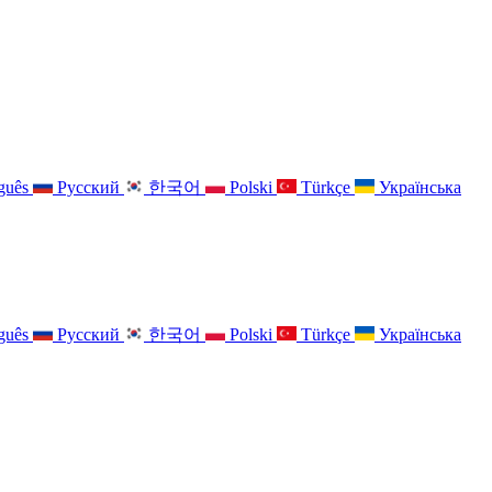
guês
Русский
한국어
Polski
Türkçe
Українська
guês
Русский
한국어
Polski
Türkçe
Українська