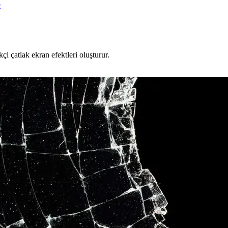
e
çi çatlak ekran efektleri oluşturur.