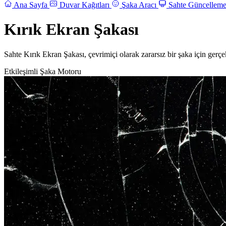
Ana Sayfa
Duvar Kağıtları
Şaka Aracı
Sahte Güncellem
Kırık Ekran Şakası
Sahte Kırık Ekran Şakası, çevrimiçi olarak zararsız bir şaka için gerçek
Etkileşimli Şaka Motoru