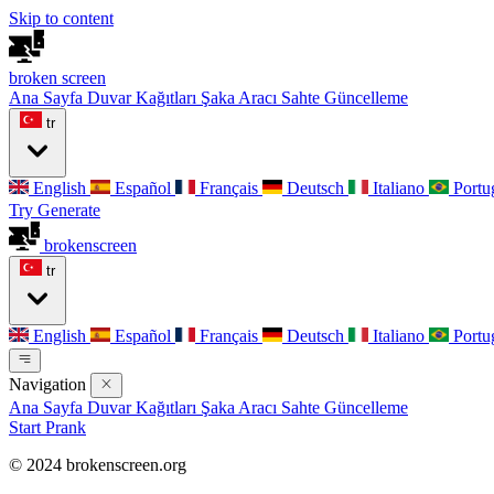
Skip to content
broken
screen
Ana Sayfa
Duvar Kağıtları
Şaka Aracı
Sahte Güncelleme
tr
English
Español
Français
Deutsch
Italiano
Portu
Try Generate
broken
screen
tr
English
Español
Français
Deutsch
Italiano
Portu
Navigation
Ana Sayfa
Duvar Kağıtları
Şaka Aracı
Sahte Güncelleme
Start Prank
© 2024 brokenscreen.org