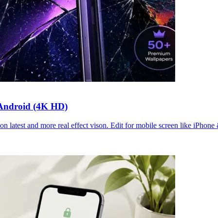
 Android (4K HD)
n latest and more real effect vison. Edit for mobile screen like iPhone