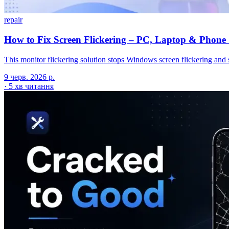
repair
How to Fix Screen Flickering – PC, Laptop & Phone 
This monitor flickering solution stops Windows screen flickering and s
9 черв. 2026 р.
·
5 хв читання