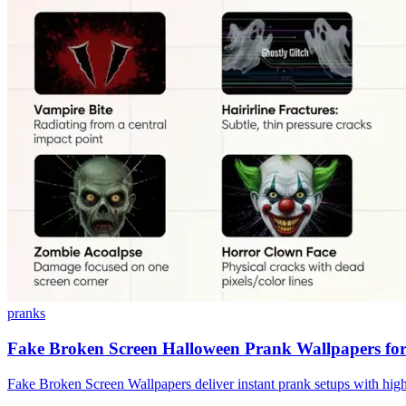
pranks
Fake Broken Screen Halloween Prank Wallpapers for
Fake Broken Screen Wallpapers deliver instant prank setups with high