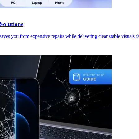
Solutions
aves you from expensive repairs while delivering clear stable visuals fa