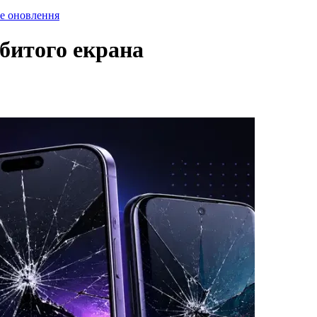
е оновлення
битого екрана