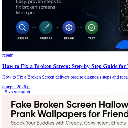
repair
How to Fix a Broken Screen: Step-by-Step Guide fo
How to Fix a Broken Screen delivers precise diagnosis steps and repa
8 черв. 2026 р.
·
5 хв читання