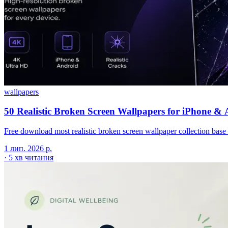
wallpapers
50 Realistic Broken Screen Wallpapers for iPhone &
Free download most realistic broken screen wallpaper collection base o
1 лип. 2026 р.
·
5 хв читання