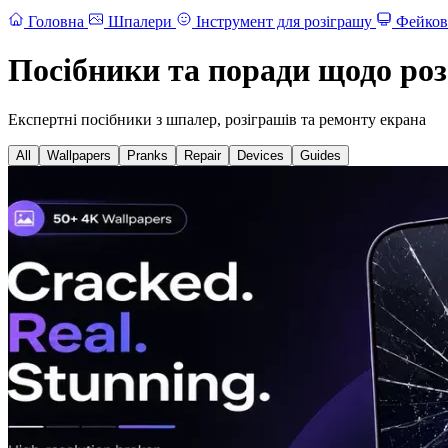
Головна
Шпалери
Інструмент для розіграшу
Фейков
Посібники та поради щодо роз
Експертні посібники з шпалер, розіграшів та ремонту екрана
All
Wallpapers
Pranks
Repair
Devices
Guides