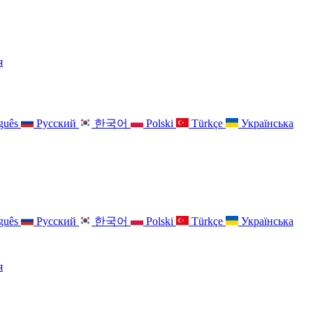
я
guês
Русский
한국어
Polski
Türkçe
Українська
guês
Русский
한국어
Polski
Türkçe
Українська
я