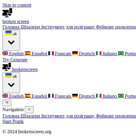
Skip to content
broken
screen
Головна
Шпалери
Інструмент для розіграшу
Фейкове оновленн
uk
English
Español
Français
Deutsch
Italiano
Portu
Try Generate
broken
screen
uk
English
Español
Français
Deutsch
Italiano
Portu
Navigation
Головна
Шпалери
Інструмент для розіграшу
Фейкове оновленн
Start Prank
© 2024 brokenscreen.org