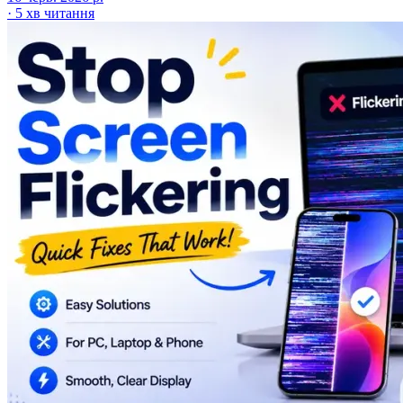
·
5 хв читання