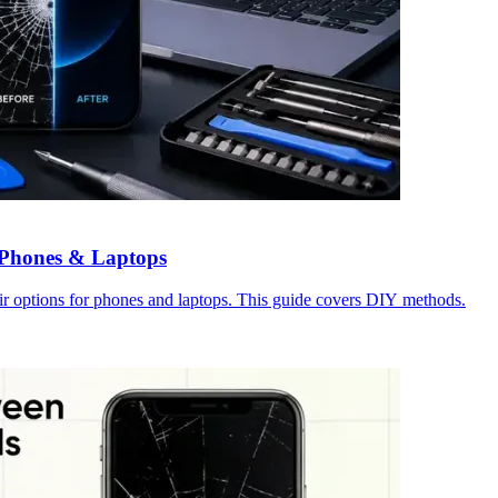
r Phones & Laptops
ir options for phones and laptops. This guide covers DIY methods.