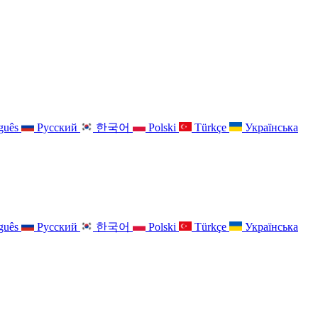
guês
Русский
한국어
Polski
Türkçe
Українська
guês
Русский
한국어
Polski
Türkçe
Українська