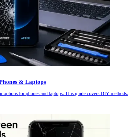
r Phones & Laptops
ir options for phones and laptops. This guide covers DIY methods.