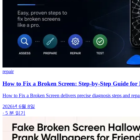
repair
How to Fix a Broken Screen: Step-by-Step Guide fo
How to Fix a Broken Screen delivers precise diagnosis steps and repa
2026년 6월 8일
·
5 분 읽기