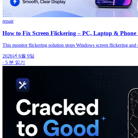
repair
How to Fix Screen Flickering – PC, Laptop & Phone 
This monitor flickering solution stops Windows screen flickering and s
2026년 6월 9일
·
5 분 읽기