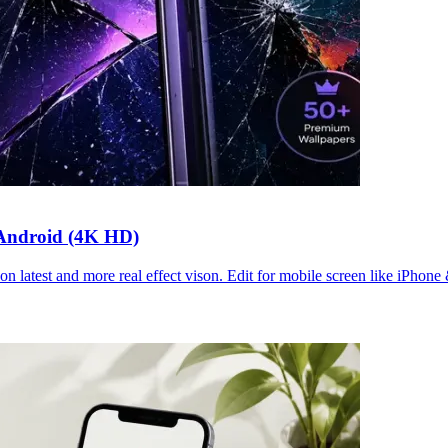
 Android (4K HD)
n latest and more real effect vison. Edit for mobile screen like iPhone