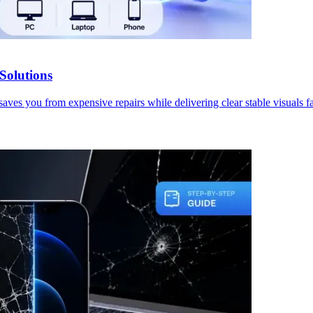
Solutions
aves you from expensive repairs while delivering clear stable visuals fa