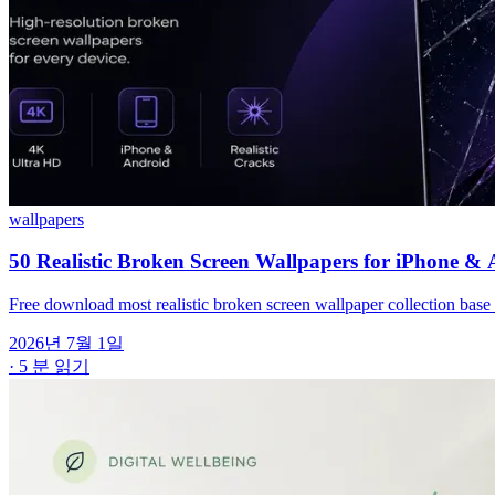
wallpapers
50 Realistic Broken Screen Wallpapers for iPhone &
Free download most realistic broken screen wallpaper collection base o
2026년 7월 1일
·
5 분 읽기