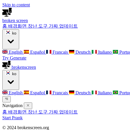
Skip to content
broken
screen
홈
배경화면
장난 도구
가짜 업데이트
ko
English
Español
Français
Deutsch
Italiano
Portu
Try Generate
broken
screen
ko
English
Español
Français
Deutsch
Italiano
Portu
Navigation
홈
배경화면
장난 도구
가짜 업데이트
Start Prank
© 2024 brokenscreen.org