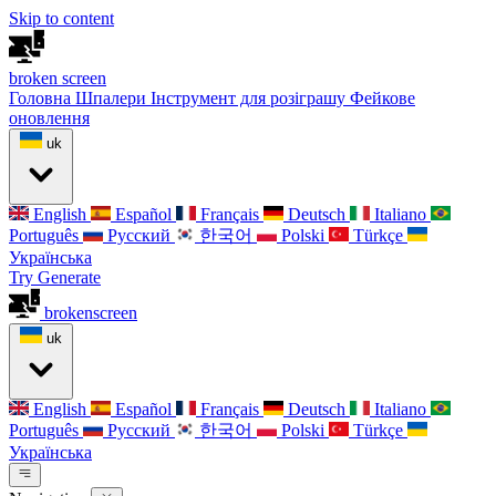
Skip to content
broken
screen
Головна
Шпалери
Інструмент для розіграшу
Фейкове
оновлення
uk
English
Español
Français
Deutsch
Italiano
Português
Русский
한국어
Polski
Türkçe
Українська
Try Generate
broken
screen
uk
English
Español
Français
Deutsch
Italiano
Português
Русский
한국어
Polski
Türkçe
Українська