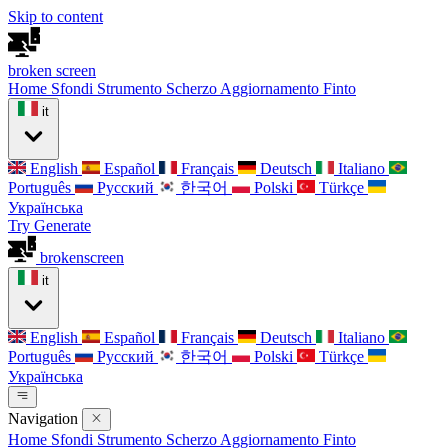
Skip to content
broken
screen
Home
Sfondi
Strumento Scherzo
Aggiornamento Finto
it
English
Español
Français
Deutsch
Italiano
Português
Русский
한국어
Polski
Türkçe
Українська
Try Generate
broken
screen
it
English
Español
Français
Deutsch
Italiano
Português
Русский
한국어
Polski
Türkçe
Українська
Navigation
Home
Sfondi
Strumento Scherzo
Aggiornamento Finto