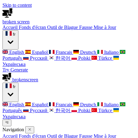
Skip to content
broken
screen
Accueil
Fonds d'écran
Outil de Blague
Fausse Mise à Jour
fr
English
Español
Français
Deutsch
Italiano
Português
Русский
한국어
Polski
Türkçe
Українська
Try Generate
broken
screen
fr
English
Español
Français
Deutsch
Italiano
Português
Русский
한국어
Polski
Türkçe
Українська
Navigation
Accueil
Fonds d'écran
Outil de Blague
Fausse Mise à Jour