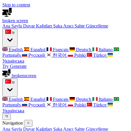
Skip to content
broken
screen
Ana Sayfa
Duvar Kağıtları
Şaka Aracı
Sahte Güncelleme
tr
English
Español
Français
Deutsch
Italiano
Português
Русский
한국어
Polski
Türkçe
Українська
Try Generate
broken
screen
tr
English
Español
Français
Deutsch
Italiano
Português
Русский
한국어
Polski
Türkçe
Українська
Navigation
Ana Sayfa
Duvar Kağıtları
Şaka Aracı
Sahte Güncelleme