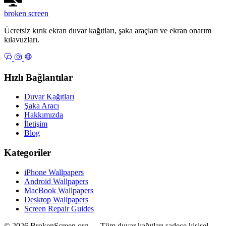
broken
screen
Ücretsiz kırık ekran duvar kağıtları, şaka araçları ve ekran onarım
kılavuzları.
Hızlı Bağlantılar
Duvar Kağıtları
Şaka Aracı
Hakkımızda
İletişim
Blog
Kategoriler
iPhone Wallpapers
Android Wallpapers
MacBook Wallpapers
Desktop Wallpapers
Screen Repair Guides
© 2026 BrokenScreen.org — Tüm duvar kağıtları sadece kişisel