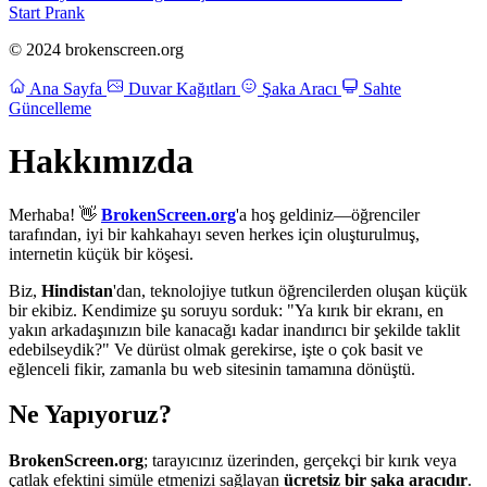
Start Prank
© 2024 brokenscreen.org
Ana Sayfa
Duvar Kağıtları
Şaka Aracı
Sahte
Güncelleme
Hakkımızda
Merhaba! 👋
BrokenScreen.org
'a hoş geldiniz—öğrenciler
tarafından, iyi bir kahkahayı seven herkes için oluşturulmuş,
internetin küçük bir köşesi.
Biz,
Hindistan
'dan, teknolojiye tutkun öğrencilerden oluşan küçük
bir ekibiz. Kendimize şu soruyu sorduk: "Ya kırık bir ekranı, en
yakın arkadaşınızın bile kanacağı kadar inandırıcı bir şekilde taklit
edebilseydik?" Ve dürüst olmak gerekirse, işte o çok basit ve
eğlenceli fikir, zamanla bu web sitesinin tamamına dönüştü.
Ne Yapıyoruz?
BrokenScreen.org
; tarayıcınız üzerinden, gerçekçi bir kırık veya
çatlak efektini simüle etmenizi sağlayan
ücretsiz bir şaka aracıdır
.