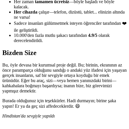
Her zaman
tamamen ücretsiz
—böyle başladı ve böyle
kalacak.
Her cihazda
çalışır—telefon, dizüstü, tablet... elinizin altında
ne varsa!
Sadece insanları gülümsetmek isteyen öğrenciler tarafından ❤️
ile geliştirildi.
10.000'den fazla mutlu şakacı tarafından
4.9/5
olarak
derecelendirildi.
Bizden Size
Bu, öyle devasa bir kurumsal proje değil. Bu; birinin, ekranının az
önce paramparça olduğunu sandığı o andaki yüz ifadesi için yaşayan
gerçek insanların, saf bir sevgiyle ortaya koyduğu bir emek
ürünüdür. Eğer bu araç, sizi—veya hemen yanınızdaki birini—
kahkahalara boğmayı başardıysa; inanın bize, biz görevimizi
yapmışız demektir.
Burada olduğunuz için teşekkürler. Hadi durmayın; birine şaka
yapın! Er ya da geç sizi affedeceklerdir. 😄
Hindistan'da sevgiyle yapıldı