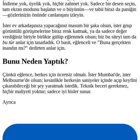
İndirme yok, üyelik yok, hiçbir zahmet yok. Sadece bir desen seçin,
tam ekran modunu başlatın ve o büyünün—ve tabii biraz da paniğin
—gözlerinizin önünde canlanışını izleyin.
İster ev arkadaşınıza yapacağınız masum bir şaka olsun, ister grup
görüntülü görüşmelerine biraz renk katmak, ya da sadece değer
verdiğiniz biriyle birlikte gülüp eğlenmek olsun; biz bu siteyi tam da
bu tür
anlar için tasarladık. O basit, eğlenceli ve "Buna gerçekten
inandın mı?" dedirten anlar için.
Bunu Neden Yaptık?
Çünkü eğlence, herkes için ücretsiz olmalı. İster Mumbai'de, ister
Melbourne'de olsun; kesinlikle herkesin saniyeler içinde açıp keyfini
çıkarabileceği bir şey yaratmak istedik. Teknik beceri gerekmez,
hiçbir maliyeti yoktur; sadece iyi hisler sunar.
Ayrıca