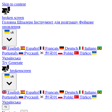
Skip to content
broken
screen
Головна
Шпалери
Інструмент для розіграшу
Фейкове
оновлення
uk
English
Español
Français
Deutsch
Italiano
Português
Русский
한국어
Polski
Türkçe
Українська
Try Generate
broken
screen
uk
English
Español
Français
Deutsch
Italiano
Português
Русский
한국어
Polski
Türkçe
Українська