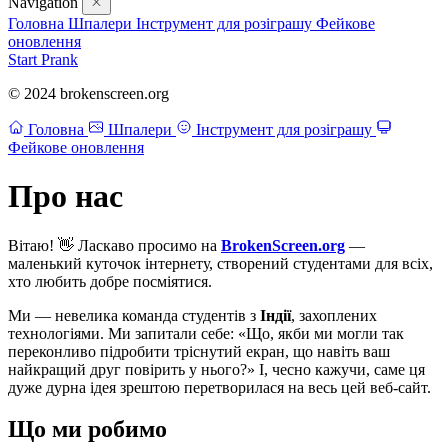
Navigation
Головна
Шпалери
Інструмент для розіграшу
Фейкове
оновлення
Start Prank
© 2024 brokenscreen.org
Головна
Шпалери
Інструмент для розіграшу
Фейкове оновлення
Про нас
Вітаю! 👋 Ласкаво просимо на
BrokenScreen.org
—
маленький куточок інтернету, створений студентами для всіх,
хто любить добре посміятися.
Ми — невелика команда студентів з
Індії
, захоплених
технологіями. Ми запитали себе: «Що, якби ми могли так
переконливо підробити тріснутий екран, що навіть ваш
найкращий друг повірить у нього?» І, чесно кажучи, саме ця
дуже дурна ідея зрештою перетворилася на весь цей веб-сайт.
Що ми робимо