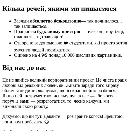
Кілька речей, якими ми пишаємося
Завжди
абсолютно безкоштовно
— так починалося, і
так залишається.
Працює на
будь-якому пристрої
— телефоні, ноутбуці,
планшеті... що завгодно!
Створено за допомогою ❤️ студентами, які просто хотіли
змусити людей посміхатися.
Оцінено на
4.9/5
понад 10 000 щасливих жартівників.
Від нас до вас
Це не якийсь великий корпоративний проект. Це чиста праця
любові від реальних людей, які Живіть заради того виразу
обличчя людини, яка думає, що її екран щойно розбився.
Якщо цей інструмент колись змушував вас — або когось
поруч із вами — розреготатися, то, чесно кажучи, ми
виконали свою роботу.
Дякуємо, що ви тут. Давайте — розіграйте когось! Зрештою,
вони вам пробачать. 😄