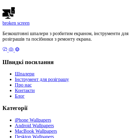
broken
screen
Безкоштовні шпалери з розбитим екраном, інструменти для
розіграшів та посібники з ремонту екрана.
Швидкі посилання
Шпалери
Інструмент для розіграшу
Про нас
Контакти
Блог
Категорії
iPhone Wallpapers
Android Wallpapers
MacBook Wallpapers
Desktop Wallpapers