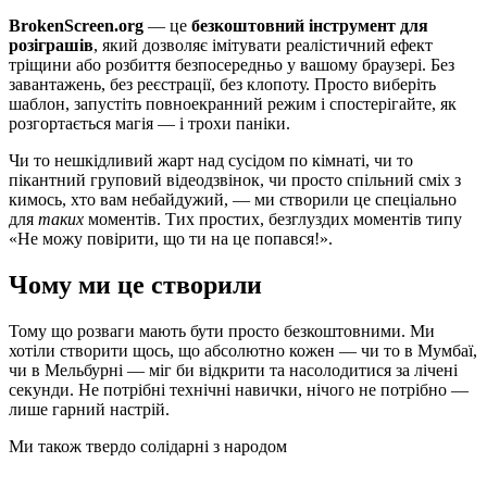
BrokenScreen.org
— це
безкоштовний інструмент для
розіграшів
, який дозволяє імітувати реалістичний ефект
тріщини або розбиття безпосередньо у вашому браузері. Без
завантажень, без реєстрації, без клопоту. Просто виберіть
шаблон, запустіть повноекранний режим і спостерігайте, як
розгортається магія — і трохи паніки.
Чи то нешкідливий жарт над сусідом по кімнаті, чи то
пікантний груповий відеодзвінок, чи просто спільний сміх з
кимось, хто вам небайдужий, — ми створили це спеціально
для
таких
моментів. Тих простих, безглуздих моментів типу
«Не можу повірити, що ти на це попався!».
Чому ми це створили
Тому що розваги мають бути просто безкоштовними. Ми
хотіли створити щось, що абсолютно кожен — чи то в Мумбаї,
чи в Мельбурні — міг би відкрити та насолодитися за лічені
секунди. Не потрібні технічні навички, нічого не потрібно —
лише гарний настрій.
Ми також твердо солідарні з народом