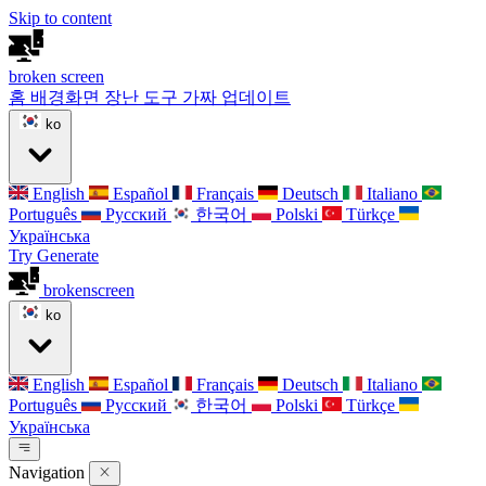
Skip to content
broken
screen
홈
배경화면
장난 도구
가짜 업데이트
ko
English
Español
Français
Deutsch
Italiano
Português
Русский
한국어
Polski
Türkçe
Українська
Try Generate
broken
screen
ko
English
Español
Français
Deutsch
Italiano
Português
Русский
한국어
Polski
Türkçe
Українська
Navigation