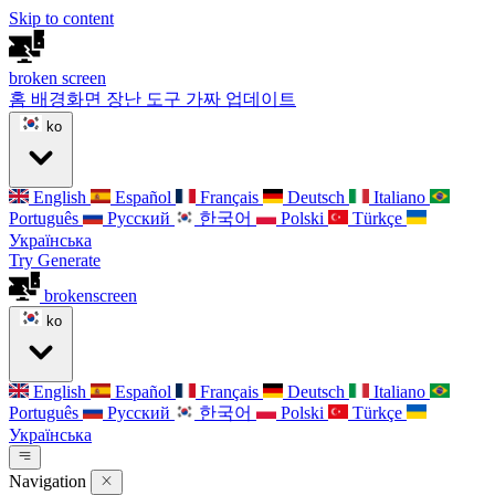
Skip to content
broken
screen
홈
배경화면
장난 도구
가짜 업데이트
ko
English
Español
Français
Deutsch
Italiano
Português
Русский
한국어
Polski
Türkçe
Українська
Try Generate
broken
screen
ko
English
Español
Français
Deutsch
Italiano
Português
Русский
한국어
Polski
Türkçe
Українська
Navigation