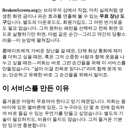
BrokenScreen.org
는 브라우저 상에서 직접, 마치 실제처럼 생
생한 화면 금이나 파손 효과를 연출해 볼 수 있는
무료 장난 도
구
입니다. 별도의 다운로드도, 회원가입도, 그 어떤 번거로움
도 필요 없습니다. 그저 원하는 패턴을 선택하고 전체 화면 모
드로 실행하기만 하면, 마법 같은 순간—그리고 약간의 당황스
러움—이 눈앞에 펼쳐집니다.
룸메이트에게 가벼운 장난을 걸 때든, 단체 화상 통화에 재미
를 더하고 싶을 때든, 혹은 그저 소중한 사람과 함께 웃음을 나
누고 싶을 때든—저희는 바로
그런
순간들을 위해 이 서비스를
만들었습니다. "설마 이걸 진짜로 믿다니!"라며 함께 웃게 되
는, 단순하고 유쾌한 바로 그 순간들을 위해서 말이죠.
이 서비스를 만든 이유
즐거움은 마땅히 무료여야 한다고 믿기 때문입니다. 저희는 뭄
바이에 있든 멜버른에 있든, 그 누구라도 단 몇 초 만에 접속하
여 바로 즐길 수 있는 무언가를 만들고 싶었습니다. 별도의 기
술이 필요하지도, 비용이 들지도 않습니다. 그저 즐거운 기분
만 있으면 충분합니다.