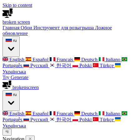
Skip to content
broken
screen
Главная
Обои
Инструмент для розыгрыша
Ложное
обновление
ru
English
Español
Français
Deutsch
Italiano
Português
Русский
한국어
Polski
Türkçe
Українська
Try Generate
broken
screen
ru
English
Español
Français
Deutsch
Italiano
Português
Русский
한국어
Polski
Türkçe
Українська
Navigation