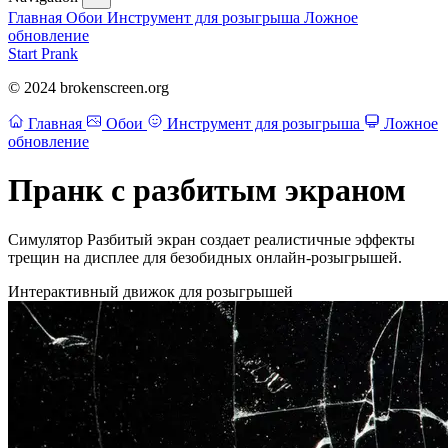
Главная
Обои
Инструмент для розыгрыша
Ложное
обновление
Start Prank
© 2024 brokenscreen.org
Главная
Обои
Инструмент для розыгрыша
Ложное
обновление
Пранк с разбитым экраном
Симулятор Разбитый экран создает реалистичные эффекты
трещин на дисплее для безобидных онлайн-розыгрышей.
Интерактивный движок для розыгрышей