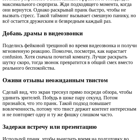
максимального сюрприза. Жди подходящего момента, когда
они вернутся. Однако раскрывай пранк быстро, чтобы не
вызвать стресс. Такой тайминг вызывает смешную панику, но
всё остается дружеским и безвредным каждый раз.
Добавь драмы в видеозвонки
Поделись фейковой трещиной во время видеозвонка и получи
мгновенную реакцию. Помолчи, посмотри, как нарастает
confusion. Хотя сначала почитай комнату. Лучше раскрыть
шутку скоро, тогда звонок превратится в общий смех вместо
реального беспокойства.
Оживи отзывы неожиданным твистом
Сделай вид, что экран треснул прямо посреди обзора, чтобы
удивить зрителей. Побудь в шоке пару секунд. Потом
признайся, что это пранк. Такой подход повышает
вовлеченность, потому что твист держит контент интересным
и не повторяет одну и ту же фишку слишком часто.
Задержи встречу или презентацию
Используй пранк, чтобы выиграть время на подготовку во