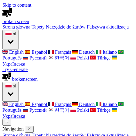
Skip to content
broken
screen
Strona główna
Tapety
Narzędzie do żartów
Fałszywa aktualizacja
pl
English
Español
Français
Deutsch
Italiano
Português
Русский
한국어
Polski
Türkçe
Українська
Try Generate
broken
screen
pl
English
Español
Français
Deutsch
Italiano
Português
Русский
한국어
Polski
Türkçe
Українська
Navigation
Strona główna
Tapety
Narzędzie do żartów
Fałszywa aktualizacja