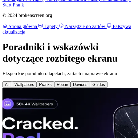
Start Prank
© 2024 brokenscreen.org
Strona główna
Tapety
Narzędzie do żartów
Fałszywa
aktualizacja
Poradniki i wskazówki
dotyczące rozbitego ekranu
Eksperckie poradniki o tapetach, żartach i naprawie ekranu
All
Wallpapers
Pranks
Repair
Devices
Guides