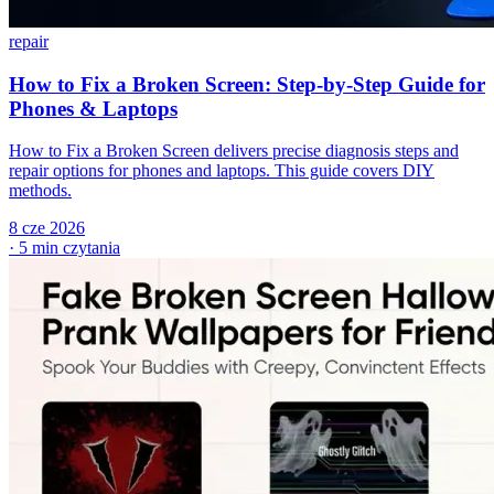
repair
How to Fix a Broken Screen: Step-by-Step Guide for
Phones & Laptops
How to Fix a Broken Screen delivers precise diagnosis steps and
repair options for phones and laptops. This guide covers DIY
methods.
8 cze 2026
·
5 min czytania