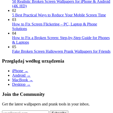
50 Realistic Broken Screen Wallpapers for iPhone & Android
(4K HD)
02
5 Best Practical Ways to Reduce Your Mobile Screen Time
03
How to Fix Screen Flickering – PC, Laptop & Phone
Solutions
04
How to Fix a Broken Screen: Step-by-Step Guide for Phones
& Laptops
05
Fake Broken Screen Halloween Prank Wallpapers for Friends
Przeglądaj według urządzenia
iPhone
→
Android
→
MacBook
→
Desktop
→
Join the Community
Get the latest wallpapers and prank tools in your inbox.